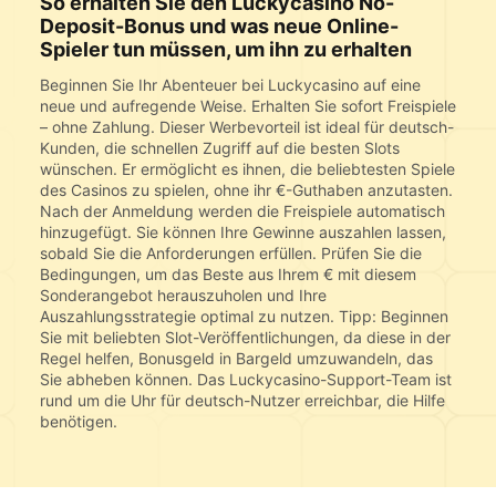
So erhalten Sie den Luckycasino No-
Deposit-Bonus und was neue Online-
Spieler tun müssen, um ihn zu erhalten
Beginnen Sie Ihr Abenteuer bei Luckycasino auf eine
neue und aufregende Weise. Erhalten Sie sofort Freispiele
– ohne Zahlung. Dieser Werbevorteil ist ideal für deutsch-
Kunden, die schnellen Zugriff auf die besten Slots
wünschen. Er ermöglicht es ihnen, die beliebtesten Spiele
des Casinos zu spielen, ohne ihr €-Guthaben anzutasten.
Nach der Anmeldung werden die Freispiele automatisch
hinzugefügt. Sie können Ihre Gewinne auszahlen lassen,
sobald Sie die Anforderungen erfüllen. Prüfen Sie die
Bedingungen, um das Beste aus Ihrem € mit diesem
Sonderangebot herauszuholen und Ihre
Auszahlungsstrategie optimal zu nutzen. Tipp: Beginnen
Sie mit beliebten Slot-Veröffentlichungen, da diese in der
Regel helfen, Bonusgeld in Bargeld umzuwandeln, das
Sie abheben können. Das Luckycasino-Support-Team ist
rund um die Uhr für deutsch-Nutzer erreichbar, die Hilfe
benötigen.