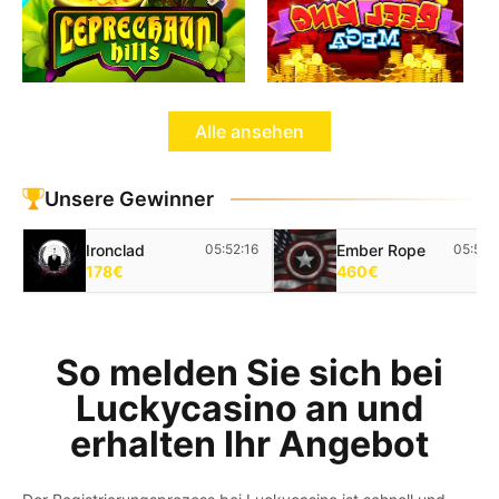
Alle ansehen
Unsere Gewinner
Ironclad
05:52:16
Ember Rope
05:52:
178€
460€
So melden Sie sich bei
Luckycasino an und
erhalten Ihr Angebot