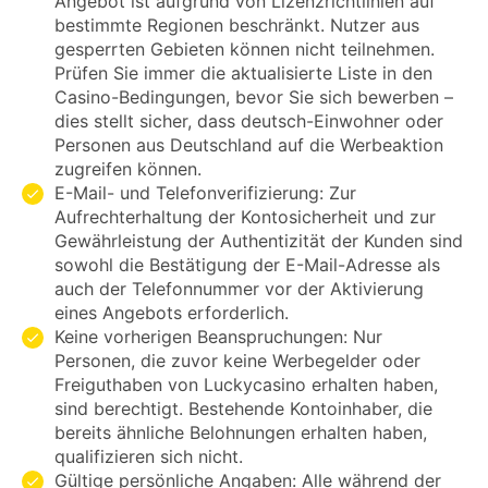
Angebot ist aufgrund von Lizenzrichtlinien auf
bestimmte Regionen beschränkt. Nutzer aus
gesperrten Gebieten können nicht teilnehmen.
Prüfen Sie immer die aktualisierte Liste in den
Casino-Bedingungen, bevor Sie sich bewerben –
dies stellt sicher, dass deutsch-Einwohner oder
Personen aus Deutschland auf die Werbeaktion
zugreifen können.
E-Mail- und Telefonverifizierung: Zur
Aufrechterhaltung der Kontosicherheit und zur
Gewährleistung der Authentizität der Kunden sind
sowohl die Bestätigung der E-Mail-Adresse als
auch der Telefonnummer vor der Aktivierung
eines Angebots erforderlich.
Keine vorherigen Beanspruchungen: Nur
Personen, die zuvor keine Werbegelder oder
Freiguthaben von Luckycasino erhalten haben,
sind berechtigt. Bestehende Kontoinhaber, die
bereits ähnliche Belohnungen erhalten haben,
qualifizieren sich nicht.
Gültige persönliche Angaben: Alle während der