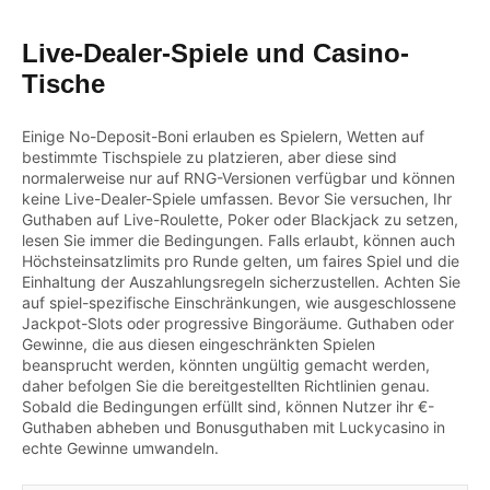
Live-Dealer-Spiele und Casino-
Tische
Einige No-Deposit-Boni erlauben es Spielern, Wetten auf
bestimmte Tischspiele zu platzieren, aber diese sind
normalerweise nur auf RNG-Versionen verfügbar und können
keine Live-Dealer-Spiele umfassen. Bevor Sie versuchen, Ihr
Guthaben auf Live-Roulette, Poker oder Blackjack zu setzen,
lesen Sie immer die Bedingungen. Falls erlaubt, können auch
Höchsteinsatzlimits pro Runde gelten, um faires Spiel und die
Einhaltung der Auszahlungsregeln sicherzustellen. Achten Sie
auf spiel-spezifische Einschränkungen, wie ausgeschlossene
Jackpot-Slots oder progressive Bingoräume. Guthaben oder
Gewinne, die aus diesen eingeschränkten Spielen
beansprucht werden, könnten ungültig gemacht werden,
daher befolgen Sie die bereitgestellten Richtlinien genau.
Sobald die Bedingungen erfüllt sind, können Nutzer ihr €-
Guthaben abheben und Bonusguthaben mit Luckycasino in
echte Gewinne umwandeln.