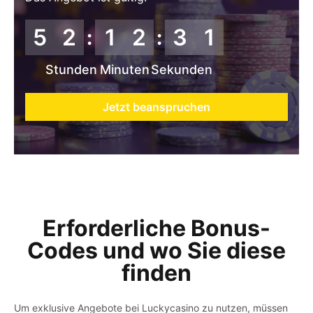
5
2
1
2
2
8
:
:
Stunden
Minuten
Sekunden
Jetzt beanspruchen
Erforderliche Bonus-
Codes und wo Sie diese
finden
Um exklusive Angebote bei Luckycasino zu nutzen, müssen