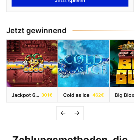
Jetzt spielen
Jetzt gewinnend
Jackpot 6000
Cold as Ice
Big Blox
301€
462€
Zahlungsmethoden, die