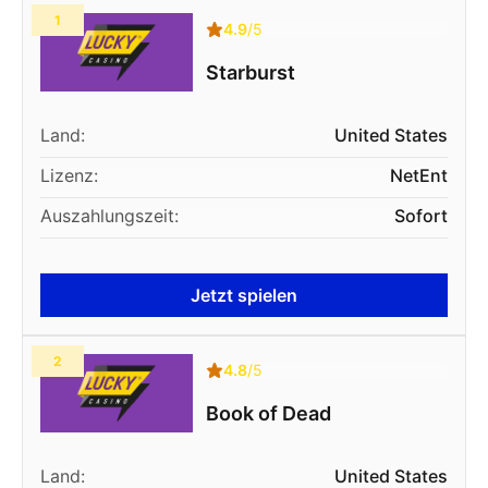
1
4.9
/5
Starburst
Land:
United States
Lizenz:
NetEnt
Auszahlungszeit:
Sofort
Jetzt spielen
2
4.8
/5
Book of Dead
Land:
United States