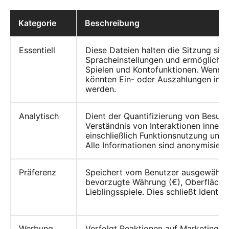
Kategorie
Beschreibung
Essentiell
Diese Dateien halten die Sitzung sich
Spracheinstellungen und ermöglichen
Spielen und Kontofunktionen. Wenn Si
könnten Ein- oder Auszahlungen in €
werden.
Analytisch
Dient der Quantifizierung von Besuc
Verständnis von Interaktionen innerh
einschließlich Funktionsnutzung und 
Alle Informationen sind anonymisiert
Präferenz
Speichert vom Benutzer ausgewählte
bevorzugte Währung (€), Oberfläche
Lieblingsspiele. Dies schließt Identifi
Werbung
Verfolgt Reaktionen auf Marketingka