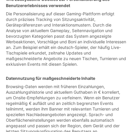
Benutzererlebnisses verwendet
Die Personalisierung auf dieser Gaming-Plattform erfolgt
durch präzises Tracking von Sitzungsaktivität,
Gerätepräferenzen und Interaktionsmustern. Durch die
Analyse von aktuellem Gameplay, Seitennavigation und
bevorzugten Kategorien passt das System angezeigte
Werbeaktionen, Vorschläge und Boni an individuelle Interessen
an. Zum Beispiel erhält ein deutsch-Spieler, der häufig Live-
Tischspiele erkundet, zeitnahe Updates und
maßgeschneiderte Angebote zu neuen Tischen, Turnieren und
exklusiven Events mit diesen Spielen.
Datennutzung für maßgeschneiderte Inhalte
Browsing-Daten werden mit früheren Einzahlungen,
Auszahlungshistorie und aktuellem Guthaben in € korreliert,
um Onsite-Empfehlungen zu verfeinern. Wenn ein Benutzer
regelmäßig € auflädt und an zeitlich begrenzten Events
teilnimmt, werden ihm Banner mit relevanten Turnieren und
speziellen Nachladeangeboten angezeigt. Sprach- und
Oberflächeneinstellungen werden ebenfalls automatisch
angepasst und passen sich der Region, dem Gerät und der
letzten Sitzungskonfiguration des Benutzers an.